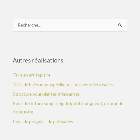
R
e
c
h
Autres réalisations
e
r
Taille en art topiaire
c
Taille de haies monospécifiques ou avec sujets isolés
h
e
Structure pour plantes grimpantes
r
Pose de clôture souple, rigide (petite longueur), de brande
de bruyère
:
Pose de pergolas, de palissades