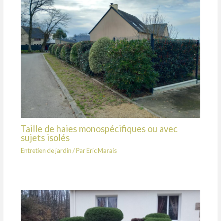
Taille de haies monospécifiques ou avec
sujets isolés
Entretien de jardin
/ Par
Eric Marais